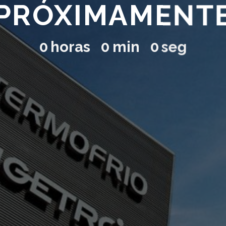
PRÓXIMAMENT
0
horas
0
min
0
seg